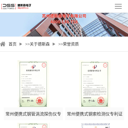
首
页
关
于
新
首页
>>
关于德斯森
>>
荣誉资质
德
闻
钢
斯
资
丝
检
森
讯
绳
测
视
探
案
频
服
伤
例
中
务
联
仪
心
与
系
常州便携式钢管涡流探伤仪专
常州便携式钢索检测仪专利证
支
我
利证书
书