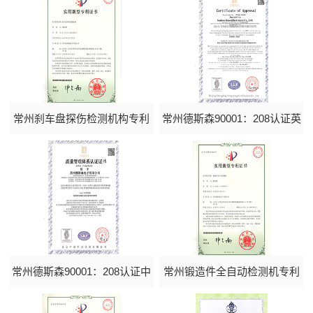
持
们
常州刹车盘探伤检测机构专利
常州德斯森90001：208认证英
证书
文
常州德斯森90001：208认证中
常州锻造件全自动检测机专利
文
证书