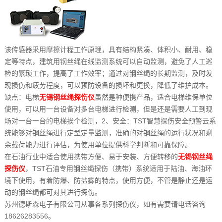
该传感器采用摩擦计程工作原理，具有结构紧凑、体积小、耐用、稳
定等特点，建筑用钢丝绳在线监测系统可以自动监测，避免了人工巡
检的繁琐工作，提高了工作效率；通过对钢丝绳的长期监测，及时发
现损伤和疲劳程度，可以预防设备的损坏和更换，降低了维护成本。
缺点：电梯
无锡钢丝绳探伤仪
虽然是种便携产品，适合电梯维保单位
使用，可以用一台设备对多台电梯进行检测，但是还是需要人工到现
场对一台一台的电梯挨个检测，2、安全：TST智慧探伤安全预警云系
统能够对钢丝绳进行定型定量监测，准确的对钢丝绳的运行状况和剩
余载荷能力进行评估，为使用单位提供科学判断和可靠保障。
在石油行业中适合使用携带方便、易于安装、方便转移的
无锡钢丝绳
探伤仪
，TST石油专用钢丝绳探伤（携带）系统适用于陆油、海油环
境下使用，有着防爆、防盐雾的特点，使用方便，不管是静止还是运
动的钢丝绳都可对其进行探伤。
苏州德斯森电子有限公司从事各系列探伤仪，如有需要请电话咨询
18626283556。