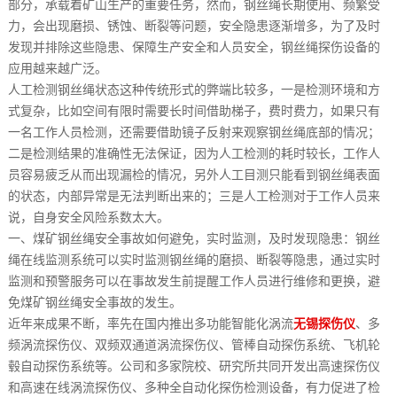
部分，承载着矿山生产的重要任务，然而，钢丝绳长期使用、频繁受
力，会出现磨损、锈蚀、断裂等问题，安全隐患逐渐增多，为了及时
发现并排除这些隐患、保障生产安全和人员安全，钢丝绳探伤设备的
应用越来越广泛。
人工检测钢丝绳状态这种传统形式的弊端比较多，一是检测环境和方
式复杂，比如空间有限时需要长时间借助梯子，费时费力，如果只有
一名工作人员检测，还需要借助镜子反射来观察钢丝绳底部的情况；
二是检测结果的准确性无法保证，因为人工检测的耗时较长，工作人
员容易疲乏从而出现漏检的情况，另外人工目测只能看到钢丝绳表面
的状态，内部异常是无法判断出来的；三是人工检测对于工作人员来
说，自身安全风险系数太大。
一、煤矿钢丝绳安全事故如何避免，实时监测，及时发现隐患：钢丝
绳在线监测系统可以实时监测钢丝绳的磨损、断裂等隐患，通过实时
监测和预警服务可以在事故发生前提醒工作人员进行维修和更换，避
免煤矿钢丝绳安全事故的发生。
近年来成果不断，率先在国内推出多功能智能化涡流
无锡探伤仪
、多
频涡流探伤仪、双频双通道涡流探伤仪、管棒自动探伤系统、飞机轮
毂自动探伤系统等。公司和多家院校、研究所共同开发出高速探伤仪
和高速在线涡流探伤仪、多种全自动化探伤检测设备，有力促进了检