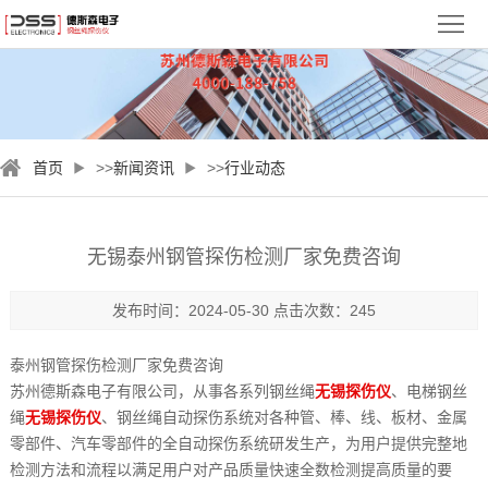
首
页
关
于
新
首页
>>
新闻资讯
>>
行业动态
德
闻
钢
斯
资
丝
检
无锡泰州钢管探伤检测厂家免费咨询
森
讯
绳
测
视
发布时间：2024-05-30 点击次数：245
探
案
频
服
泰州钢管探伤检测厂家免费咨询
伤
例
中
务
联
苏州德斯森电子有限公司，从事各系列钢丝绳
无锡探伤仪
、电梯钢丝
绳
无锡探伤仪
、钢丝绳自动探伤系统对各种管、棒、线、板材、金属
仪
心
与
系
零部件、汽车零部件的全自动探伤系统研发生产，为用户提供完整地
检测方法和流程以满足用户对产品质量快速全数检测提高质量的要
支
我