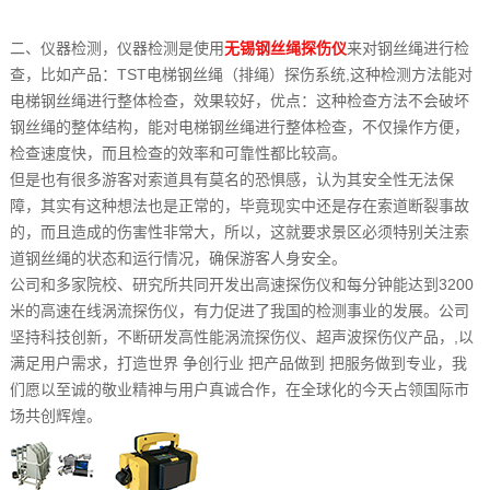
二、仪器检测，仪器检测是使用
无锡钢丝绳探伤仪
来对钢丝绳进行检
查，比如产品：TST电梯钢丝绳（排绳）探伤系统,这种检测方法能对
电梯钢丝绳进行整体检查，效果较好，优点：这种检查方法不会破坏
钢丝绳的整体结构，能对电梯钢丝绳进行整体检查，不仅操作方便，
检查速度快，而且检查的效率和可靠性都比较高。
但是也有很多游客对索道具有莫名的恐惧感，认为其安全性无法保
障，其实有这种想法也是正常的，毕竟现实中还是存在索道断裂事故
的，而且造成的伤害性非常大，所以，这就要求景区必须特别关注索
道钢丝绳的状态和运行情况，确保游客人身安全。
公司和多家院校、研究所共同开发出高速探伤仪和每分钟能达到3200
米的高速在线涡流探伤仪，有力促进了我国的检测事业的发展。公司
坚持科技创新，不断研发高性能涡流探伤仪、超声波探伤仪产品，,以
满足用户需求，打造世界 争创行业 把产品做到 把服务做到专业，我
们愿以至诚的敬业精神与用户真诚合作，在全球化的今天占领国际市
场共创辉煌。