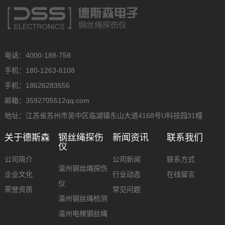
电话：4000-188-758
手机：180-1263-6108
手机：18626283556
邮箱：3592705512qq.com
地址：江苏省苏州市吴中区临湖镇东山大道4168号U科技园31幢
关于德斯森
钢丝绳探伤
新闻资讯
联系我们
仪
公司简介
公司新闻
联系方式
温州钢丝绳探伤
企业文化
行业动态
在线留言
仪
荣誉资质
常见问题
温州钢丝绳检测
温州电梯钢丝绳