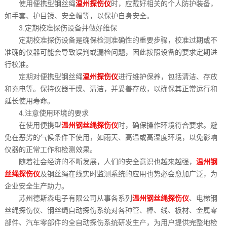
使用便携型钢丝绳
温州探伤仪
时，应戴好相关的个人防护装备，
持
们
如手套、护目镜、安全帽等，以保护自身安全。
3.定期校准探伤设备并做好维保
定期校准探伤设备是确保检测准确性的重要步骤，校准过期或不
准确的仪器可能会导致误判或漏检问题，因此按照设备的要求定期进
行校准。
定期对便携型钢丝绳
温州探伤仪
进行维护保养，包括清洁、存放
和充电等。保持仪器干燥、清洁，并妥善存放，以确保其正常运行和
延长使用寿命。
4.注意使用环境的要求
在使用便携型
温州钢丝绳探伤仪
时，确保操作环境符合要求。避
免在恶劣的气候条件下使用，如雨天、高温或高湿度环境，以免影响
仪器的正常工作和检测效果。
随着社会经济的不断发展，人们的安全意识也越来越强，
温州钢
丝绳探伤仪
及钢丝绳在线实时监测系统的应用也势必会愈加广泛，为
企业安全生产助力。
苏州德斯森电子有限公司从事各系列
温州钢丝绳探伤仪
、电梯钢
丝绳探伤仪、钢丝绳自动探伤系统对各种管、棒、线、板材、金属零
部件、汽车零部件的全自动探伤系统研发生产，为用户提供完整地检