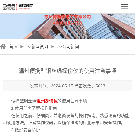
首
页
关
于
新
首页
>>
新闻资讯
>>
公司新闻
德
闻
钢
斯
资
丝
检
温州便携型钢丝绳探伤仪的使用注意事项
森
讯
绳
测
视
发布时间：2024-05-15 点击次数：5623
探
案
频
服
便携型钢丝绳
温州探伤仪
的使用注意事项
伤
例
中
务
联
1.使用前需了解操作指南
在使用之前，仔细阅读并遵循设备的操作指南。熟悉设备的功能
仪
心
与
系
和使用方法，正确操作仪器，以确保准确的检测结果和安全操作。
2.做好安全防护
支
我