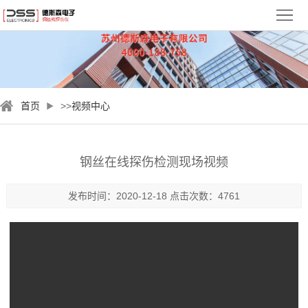
首
页
关
于
新
首页
>>
视频中心
德
闻
钢
斯
资
丝
检
钢丝在线探伤检测现场视频
森
讯
绳
测
视
发布时间：2020-12-18 点击次数：4761
探
案
频
服
伤
例
中
务
联
仪
心
与
系
支
我