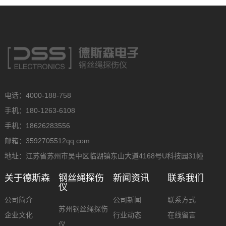
电话：4000-188-758
手机：180-1263-6108
手机：18626283556
邮箱：3592705512qq.com
地址：江苏省苏州市吴中区临湖镇东山大道4168号U科技园31幢
关于德斯森
钢丝绳探伤
新闻资讯
联系我们
仪
公司简介
公司新闻
联系方式
苏州钢丝绳探伤
企业文化
行业动态
在线留言
仪