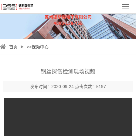
首
页
关
于
新
首页
>>
视频中心
德
闻
钢
斯
资
丝
检
钢丝探伤检测现场视频
森
讯
绳
测
视
发布时间：2020-09-24 点击次数：5197
探
案
频
服
伤
例
中
务
联
仪
心
与
系
支
我