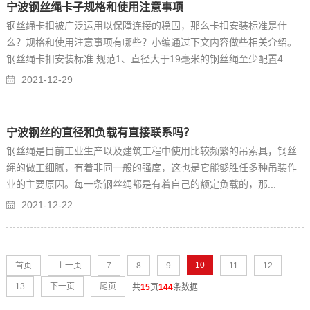
宁波钢丝绳卡子规格和使用注意事项
钢丝绳卡扣被广泛运用以保障连接的稳固，那么卡扣安装标准是什
么？规格和使用注意事项有哪些？小编通过下文内容做些相关介绍。
钢丝绳卡扣安装标准 规范1、直径大于19毫米的钢丝绳至少配置4...
2021-12-29
宁波钢丝的直径和负载有直接联系吗？
钢丝绳是目前工业生产以及建筑工程中使用比较频繁的吊索具，钢丝
绳的做工细腻，有着非同一般的强度，这也是它能够胜任多种吊装作
业的主要原因。每一条钢丝绳都是有着自己的额定负载的，那...
2021-12-22
10
首页
上一页
7
8
9
11
12
13
下一页
尾页
共
15
页
144
条数据