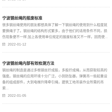
宁波钢丝绳的报废标准
很多钢丝绳使用的朋友都想具体了解一下钢丝绳的使用到什么程度就
要换绳子了。钢丝绳的结构形式繁多，由于他们的适用条件不同，损
伤现象便不一样;加上各使用单位规定的报废标准又不一样，因而使...
2022-01-12
宁波钢丝绳内部有效检测方法
钢丝绳的制造是通过多根钢丝拧成股，多股拧成绳，从而获取较高的
强度。钢丝绳的应用环境十分广泛，小到防坠器，弹簧吊一些起重设
备的组成部件，大到电梯升降牵引绳，建筑工地吊装作业所需的吊
索...
2022-01-05