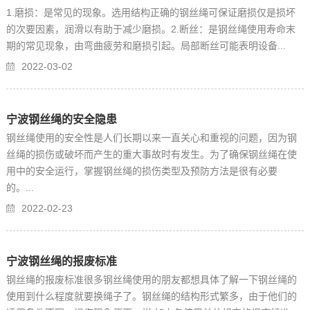
1.磨损：是常见的现象。选用结构正确的钢丝绳可保证磨损仅是损坏
持
们
的次要因素，润滑以有助于减少磨损。2.断丝：是钢丝绳使用寿命末
期的常见现象，由弯曲疲劳和磨损引起。局部断丝可能表明设备...
2022-03-02
宁波钢丝绳的安全隐患
钢丝绳使用的安全性是人们长期以来一直关心和重视的问题，因为钢
丝绳的损伤或破坏而产生的重大事故时有发生。为了确保钢丝绳在使
用中的安全运行，掌握钢丝绳的损伤类型及预防方法是很有必要
的。...
2022-02-23
宁波钢丝绳的报废标准
钢丝绳的报废标准很多钢丝绳使用的朋友都想具体了解一下钢丝绳的
使用到什么程度就要换绳子了。钢丝绳的结构形式繁多，由于他们的