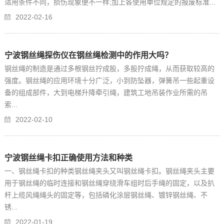
适用条件不同，损伤现象便不一样;加上各使用单位规定的报废标准...
2022-02-16
宁波钢丝绳探伤仪在钢丝绳检测中的作用大吗？
钢丝绳的制造是通过多根钢丝拧成股，多股拧成绳，从而获取较高的
强度。钢丝绳的应用环境十分广泛，小到防坠器，弹簧吊一些起重设
备的组成部件，大到电梯升降牵引绳，建筑工地吊装作业所需的吊
索...
2022-02-10
宁波钢丝绳卡扣正确使用方法和种类
一、钢丝绳卡扣的种类钢丝绳夹头又叫钢丝绳卡扣。钢丝绳夹头主要
用于钢丝绳的临时连接和钢丝绳穿绕滑车组时后手绳的固定，以及扒
杆上缆风绳绳头的固定等，包括磷化涂层钢丝绳、镀锌钢丝绳、不
锈...
2022-01-19