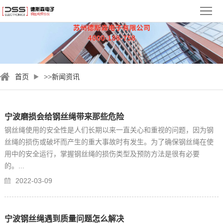
首
页
关
于
新
首页
>>
新闻资讯
德
闻
钢
斯
资
丝
检
宁波磨损会给钢丝绳带来那些危险
森
讯
绳
测
视
钢丝绳使用的安全性是人们长期以来一直关心和重视的问题，因为钢
丝绳的损伤或破坏而产生的重大事故时有发生。为了确保钢丝绳在使
探
案
频
服
用中的安全运行，掌握钢丝绳的损伤类型及预防方法是很有必要
的。...
伤
例
中
务
联
2022-03-09
仪
心
与
系
支
我
宁波钢丝绳遇到质量问题怎么解决