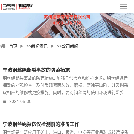
首
页
关
于
新
首页
>>
新闻资讯
>>
公司新闻
德
闻
钢
斯
资
丝
检
宁波钢丝绳断裂事故的防范措施
森
讯
绳
测
视
钢丝绳断裂事故的防范措施1.加强日常检查和维护定期对钢丝绳进行
细致的外观检查，及时发现表面裂纹、磨损、腐蚀等缺陷，并及时采
探
案
频
服
取相应的维修或更换措施。同时，要对钢丝绳的使用环境进行监控...
2024-05-30
伤
例
中
务
联
仪
心
与
系
宁波钢丝绳探伤仪检测前的准备工作
支
我
钢丝绳是广泛应用于矿山、港口、索道、电梯等行业吊装或转运设备