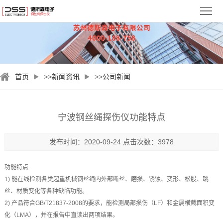
首
页
关
于
新
首页
>>
新闻资讯
>>
公司新闻
德
闻
钢
斯
资
丝
检
宁波钢丝绳探伤仪​功能特点
森
讯
绳
测
视
发布时间：2020-09-24 点击次数：3978
探
案
频
服
功能特点
伤
例
中
务
联
1) 能在线检测各类起重机械钢丝绳内外部断丝、磨损、锈蚀、变形、松股、跳
仪
丝、材质变化等各种缺陷功能。
心
与
系
2) 产品符合GB/T21837-2008的要求，能检测局部损伤（LF）和金属横截面积变
支
化（LMA），并在报告中直读出两项结果。
我