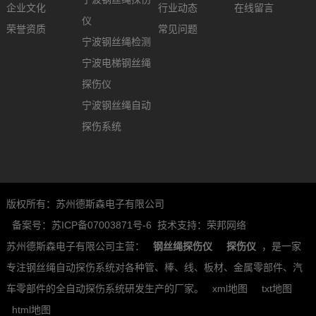
企业文化
行业动态
在线留言
仪
荣誉资质
常见问题
宁波钢丝绳检测
宁波电梯钢丝绳
探伤仪
宁波钢丝绳自动
探伤系统
版权所有：苏州德斯森电子有限公司
备案号：苏ICP备07003871号-6
技术支持：荣邦网络
苏州德斯森电子有限公司主营：
钢丝绳探伤仪
探伤仪
，是一家
专注钢丝绳自动探伤系统对各种管、棒、线、板材、金属零部件、汽
车零部件的全自动探伤系统研发生产的厂家。
xml地图
txt地图
html地图