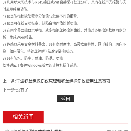
3) 利用以太网技术与RJ45接口或Wifi直接采样处理分析，具有在线声光报警与实
持
们
时显示结果功能。
4) 仪器能根据缺陷程序分限值与危值不同的报警。
5) 仪器可在线自动标定，缺陷自动评估诊断功能。
6) 在同个界面能显示单根、或多根钢丝绳检测曲线，并能对多根检测数据同步分
析，生成Word报告。
7) 传感器采用合金材料导套，具有高耐磨性、高灵敏度特性，圆形结构、周向环
绕、轴向磁化，将钢丝绳瞬间磁化到饱和状态。
8) 具有防水、防尘、耐油、防潮。功能
软件适应于各种Windows版本的计算机操作系统。
上一条:
宁波钢丝绳探伤仪原理和钢丝绳探伤仪使用注意事项
下一条:没有了
相关新闻