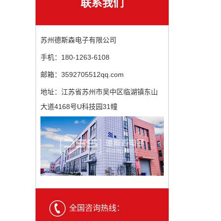
联系我们
苏州德斯森电子有限公司
手机：180-1263-6108
邮箱：3592705512qq.com
地址：江苏省苏州市吴中区临湖镇东山
大道4168号U科技园31幢
全国咨询热线：