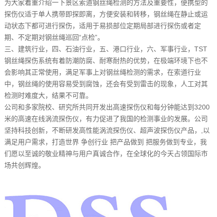
为大家着重介绍一下景区索道钢丝绳检测的方法及重要性，便携型的
探伤仪适于单人携带即探即离，方便安装和转移，钢丝绳在静止或运
动状态下都可进行探伤，适用于易损部位定期局部进行探伤或者定
期、不定期对钢丝绳巡回“点检”。
三、建筑行业，四、石油行业，五、港口行业，六、军事行业，TST
钢丝绳探伤系统有着防潮防腐、耐寒耐热的优势，在极端环境下也不
会影响其正常使用，满足军事上对钢丝绳检测的需求，在索道行业
中，钢丝绳的使用容易受到腐蚀，还会有受到雷击的现象，人工对其
检测时难度大，结果不可靠。
公司和多家院校、研究所共同开发出高速探伤仪和每分钟能达到3200
米的高速在线涡流探伤仪，有力促进了我国的检测事业的发展。公司
坚持科技创新，不断研发高性能涡流探伤仪、超声波探伤仪产品，,以
满足用户需求，打造世界 争创行业 把产品做到 把服务做到专业，我
们愿以至诚的敬业精神与用户真诚合作，在全球化的今天占领国际市
场共创辉煌。