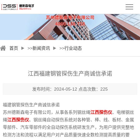
首
页
关
于
新
首页
>>
新闻资讯
>>
行业动态
德
闻
钢
斯
资
丝
检
江西福建钢管探伤生产商诚信承诺
森
讯
绳
测
视
发布时间：2024-05-12 点击次数：225
探
案
频
服
福建钢管探伤生产商诚信承诺
伤
例
中
务
联
苏州德斯森电子有限公司，从事各系列钢丝绳
江西探伤仪
、电梯钢丝
绳
江西探伤仪
、钢丝绳自动探伤系统对各种管、棒、线、板材、金属
仪
心
与
系
零部件、汽车零部件的全自动探伤系统研发生产，为用户提供完整地
检测方法和流程以满足用户对产品质量快速全数检测提高质量的要
支
我