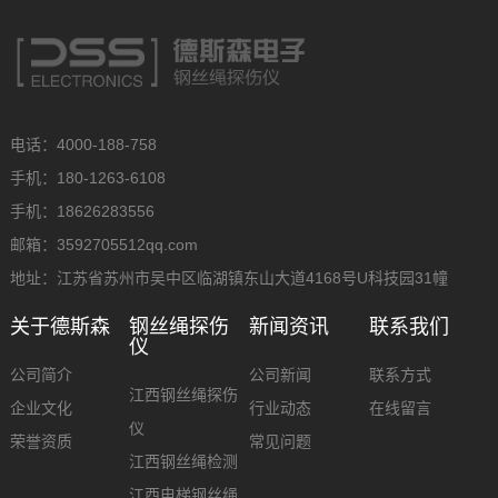
电话：4000-188-758
手机：180-1263-6108
手机：18626283556
邮箱：3592705512qq.com
地址：江苏省苏州市吴中区临湖镇东山大道4168号U科技园31幢
关于德斯森
钢丝绳探伤
新闻资讯
联系我们
仪
公司简介
公司新闻
联系方式
江西钢丝绳探伤
企业文化
行业动态
在线留言
仪
荣誉资质
常见问题
江西钢丝绳检测
江西电梯钢丝绳